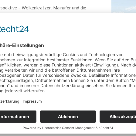
spektive – Wolkenkratzer, Mainufer und die
gen, versteckte Schlösser und die
er Luft.
r, Flüsse, Weite
ussläufe – ein Flug für alle, die Natur und