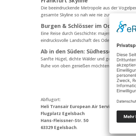
Frankfurt Skyline
Die beeindruckende Metropole aus der Vogelper
gesamte Skyline so nah wie nie zuvor.
Burgen & Schlösser im Odenwald
Eine Reise durch Geschichte: majestätische Bur
eindrucksvolle Landschaft des Odenwaldes aus d
Ab in den Süden: Südhessen – Wälde
Sanfte Hügel, dichte Wälder und geschwungene Fl
Ruhe von oben genießen möchten.
Abflugort:
Heli Transair European Air Services GmbH
Flugplatz Egelsbach
Hans-Fleissner-Str. 50
63329 Egelsbach
.